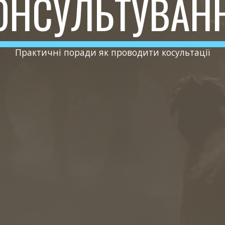
ОНСУЛЬТУВАН
Практичні поради як проводити косультації