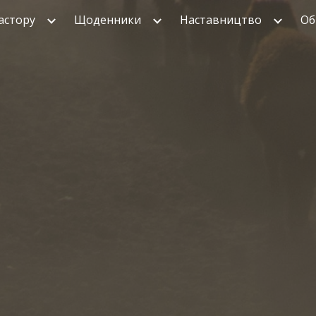
астору
Щоденники
Наставництво
Об
ip to main content
Skip to navigat